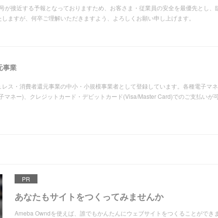
、台風19号が接近する予報となっておりますため、お客さま・従業員の安全を最優先とし
たしますが、何卒ご理解いただきますよう、よろしくお願い申し上げます。
元事業
レス・消費者還元事業の中小・小規模事業者として登録しています。各種電子マネー(
通系電子マネー)、クレジットカード・デビットカード(Visa/Master Card)でのご支払いが
PR
あなたもサイトをつくってみませんか
Ameba Owndを使えば、誰でもかんたんにウェブサイトをつくることができ